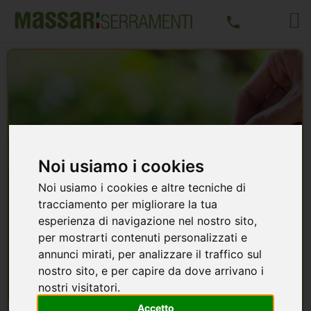
Noi usiamo i cookies
Noi usiamo i cookies e altre tecniche di
FINANZIAMENTI PERSONALIZZATI IN 20/30
tracciamento per migliorare la tua
MESI A TASSO ZERO
esperienza di navigazione nel nostro sito,
27 FEBBRAIO 2023
per mostrarti contenuti personalizzati e
annunci mirati, per analizzare il traffico sul
Massari Serramenti c'è la possibilità di usufruire di
nostro sito, e per capire da dove arrivano i
finanziamenti personalizzati in 20/30 mesi a Tasso
nostri visitatori.
ZERO. Facendo detrazioni standard con prezzi ...
Accetto