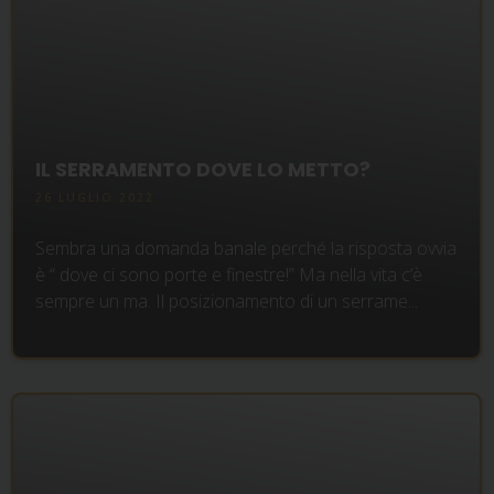
IL SERRAMENTO DOVE LO METTO?
26 LUGLIO 2022
Sembra una domanda banale perché la risposta ovvia
è “ dove ci sono porte e finestre!” Ma nella vita c’è
sempre un ma. Il posizionamento di un serrame...