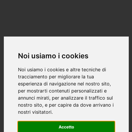
PRODUZIONE E VENDITA.
VISITA I
NOSTRI SHOWROOM A
BORGONOVO E MILANO!
+39 0523 864748
Noi usiamo i cookies
©Marco Salvatori Design
Noi usiamo i cookies e altre tecniche di
P.IVA 01354440339
tracciamento per migliorare la tua
esperienza di navigazione nel nostro sito,
per mostrarti contenuti personalizzati e
annunci mirati, per analizzare il traffico sul
nostro sito, e per capire da dove arrivano i
Luce e produttività: ecco
nostri visitatori.
perché si lavora meglio
Accetto
vicino a una finestra