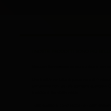
I NOSTRI PRODOTTI SONO PIÙ BELLI 
Massari Serramenti
produce infissi e serram
Una tradizione fatta di passione e di contin
serramenti con i più alti standard qualitativi.
C
tradizione dei nostri infissi.
Tutto questo si concretizza nei nostri
showr