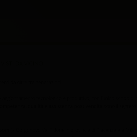
VISTI DA VICINO
enti da oltre tre generazioni.
uo aggiornamento tecnologico e produttivo, con l’unico scopo di 
ompetenza
,
qualità
e
assistenza
post vendita
sono il segreto 
oom
(a Borgonovo Val Tidone in provincia di Piacenza e a Mila