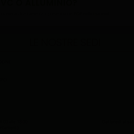
PVC O ALLUMINIO?
riceverai direttamente il preventivo in
PDF nella tua mail.
LE NOSTRE SEDI
IDONE
(PC)
4:00 alle 18:00
Dal lunedi al sab
untamento.