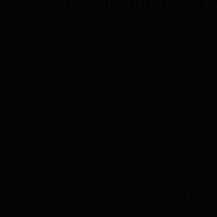
CERCHI FINESTRE IN 
Prova il nostro nuovo sistema di preventivazione, 
SEDE DI BORGONOVO VAL T
Loc. Ca’Verde
29011 Borgonovo Val Tidone 
Italia
Tel. +39 0523 864748
Fax.+39 0523 864784
Orari uffici:
Dal lunedi al venerdi 08:00 alle 12:00 - 1
Sabato 8:00 alle 12:00 solo su app