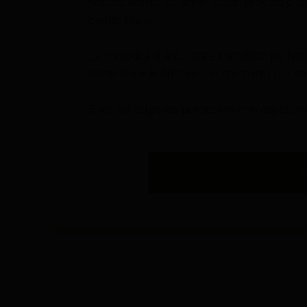
potrete vedere da vicino i nostri prodotti e a
cliente finale
.
La comodità di acquistare il prodotto perfetto
materiale e le finiture
, per costruire i tuoi
se
E sei hai esigenze particolari non aspetta
SHOWROOM