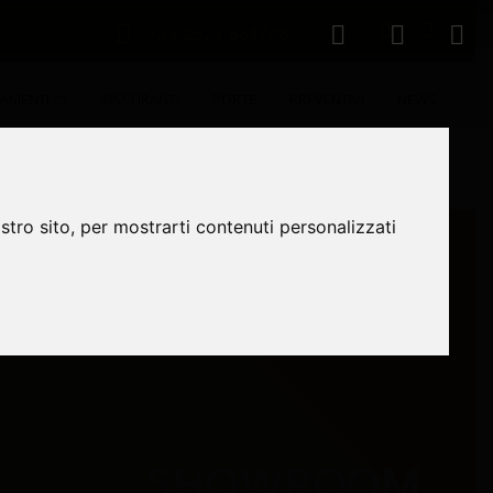
+39 0523 864748
AMENTI
OSCURANTI
PORTE
PREVENTIVI
NEWS
CONTATTI
stro sito, per mostrarti contenuti personalizzati
SHOWROOM