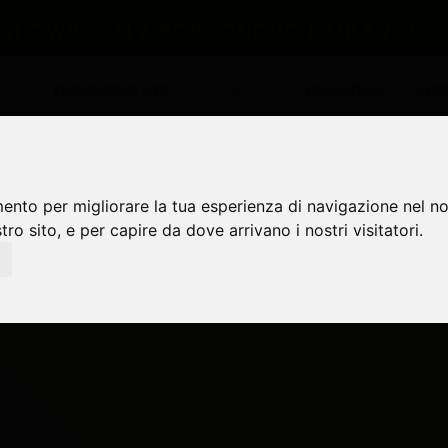
RI SHOWROOM A BORGONOVO E MILANO!
PROMOZIONE WEB
SHOWROOM
PRODUZIONE
SERR
mento per migliorare la tua esperienza di navigazione nel no
stro sito, e per capire da dove arrivano i nostri visitatori.