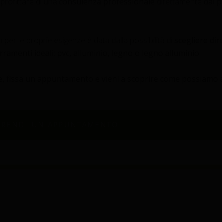
pprofittare di una
consulenza professionale
direttamente
dal 
 per le proprie esigenze è data dalla possibilità di
scegliere dir
rramenti ideali: pvc, alluminio, legno o legno alluminio
re, fissa un appuntamento e vieni a scoprire come possiamo a
PRENDI UN APPUNTAMENTO
 DI BORGONOVO