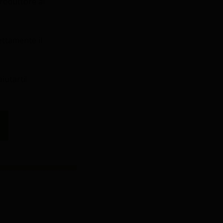
produttore al
ettamente il
iutarti!
CONTATTI