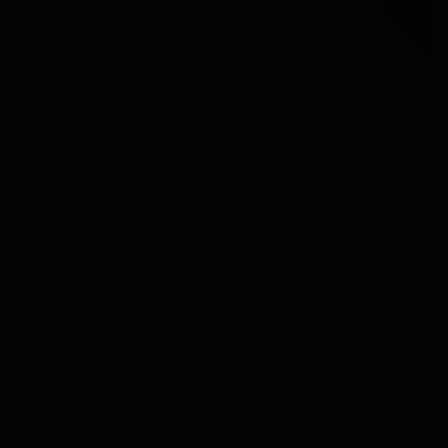
creare
della
no), dove