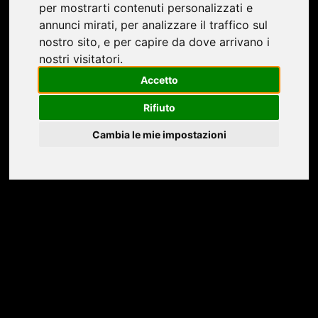
per mostrarti contenuti personalizzati e
annunci mirati, per analizzare il traffico sul
nostro sito, e per capire da dove arrivano i
I NOSTRI PRODOTTI SONO PIÙ BELLI
nostri visitatori.
VISTI DA VICINO
Accetto
Rifiuto
Massari Serramenti
produce infissi e serramenti
Cambia le mie impostazioni
da oltre tre generazioni.
Una tradizione fatta di passione e di continuo
aggiornamento tecnologico e produttivo, con
l’unico scopo di creare serramenti con i più alti
standard qualitativi.
Competenza
,
qualità
e
assistenza
post vendita
sono il segreto della
tradizione dei nostri infissi.