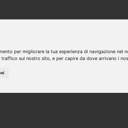
NOSTRI SHOWROOM A BORGONOVO E 
©Marco Salvatori Design
mento per migliorare la tua esperienza di navigazione nel n
P.IVA 01354440339
 traffico sul nostro sito, e per capire da dove arrivano i nost
oni
A VICINO
ioni.